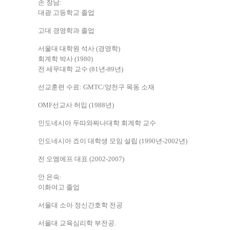
손 창남:
대광 고등학교 졸업
고대 경영학과 졸업
서울대 대학원 석사 (경영학)
회계학 박사 (1980)
전 세무대학 교수 (81년-89년)
선교훈련 수료: GMTC/양천구 목동 소재
OMF선교사 허입 (1988년)
인도네시아 두따와짜나대학 회계학 교수
인도네시아 죠이 대학생 모임 설립 (1990년-2002년)
전 오엠에프 대표 (2002-2007)
안 은숙:
이화여고 졸업
서울대 소아 정신간호학 전공
서울대 교육심리학 부전공.