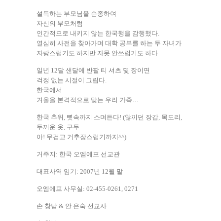
설득하는 부모님을 순종하여
자신의 부모처럼
인간적으로 내키지 않는 한국행을 감행했다.
열심히 사전을 찾아가며 대학 공부를 하는 두 자녀가
자랑스럽기도 하지만 자못 안쓰럽기도 하다.
일년 12달 샌달에 반팔 티 셔츠 몇 장이면
걱정 없는 시절이 그립다.
한국에서
겨울을 본격적으로 맞는 우리 가족…
한국 추위, 뼛속까지 스며든다! (않끼던 장갑, 목도리,
두꺼운 옷, 구두……..
아! 무겁고 거추장스럽기까지^^)
거주지: 한국 오엠에프 선교관
대표사역 임기: 2007년 12월 말
오엠에프 사무실: 02-455-0261, 0271
손 창남 & 안 은숙 선교사