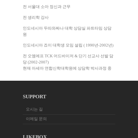
전 서울대 소아 정신과 근무
전 생리학 강사
인도네시아 두따와짜나 대학 상담실 파트타임 상담
원
인도네시아 죠이 대학생 모임 설립 ( 1990년-2002년)
전 오엠에프 TCK 어드바이저 & 단기 선교사 선발 담
당 (2002-2007)
현재 아세아 연합신학대학원에 상담학 박사과정 중
SUPPORT
오시는 길
이메일 문의
LIKEBOX